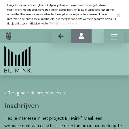
Om je beter en persoonlijker te helpen, gebruiken wij cookies en vergelijkbare
technieken. Met de cookies volgen wij en derde partijen jouw internetgedrag binnen
onze site. Hiermee tonen we advertenties op basis van jouw interesse en kun je
informatie delen via social media. Als je verdergaat op onze website gaan we ervan uit
dat je dat goedvindt. Meer weten?
Bekijk onze cookiepagina
« Terug naar de projectwebsite
Inschrijven
Heb je interesse in het project Bij Mink? Maak een
woonaccount aan en schrijf je direct in om in aanmerking te